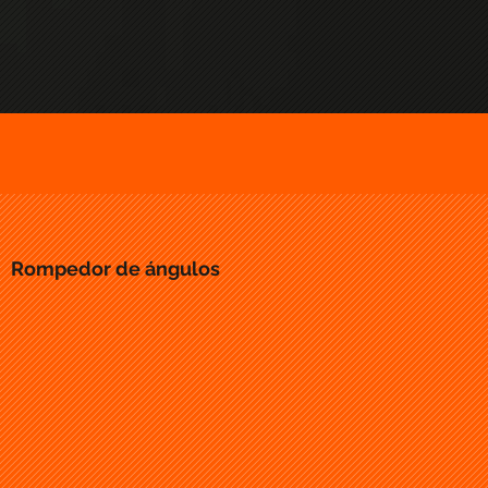
Rompedor de ángulos